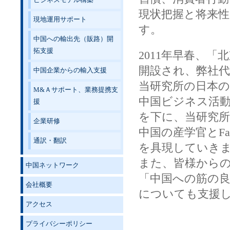
ビジネスモデル構築
現状把握と将来
現地運用サポート
す。
中国への輸出先（販路）開
拓支援
2011年早春、
開設され、弊社
中国企業からの輸入支援
当研究所の日本
M&Ａサポート、業務提携支
中国ビジネス活
援
を下に、当研究
企業研修
中国の産学官とFa
通訳・翻訳
を具現していき
また、皆様から
中国ネットワーク
「中国への筋の良
会社概要
についても支援
アクセス
プライバシーポリシー